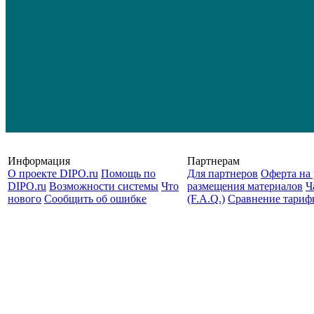
Информация
Партнерам
О проекте DIPO.ru
Помощь по
Для партнеров
Оферта на 
DIPO.ru
Возможности системы
Что
размещения материалов
Ч
нового
Сообщить об ошибке
(F.A.Q.)
Cравнение тариф