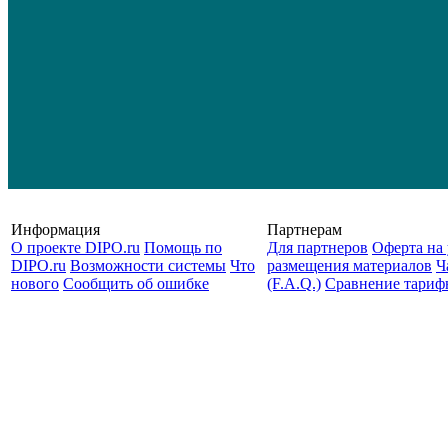
Информация
Партнерам
О проекте DIPO.ru
Помощь по
Для партнеров
Оферта на 
DIPO.ru
Возможности системы
Что
размещения материалов
Ч
нового
Сообщить об ошибке
(F.A.Q.)
Cравнение тариф