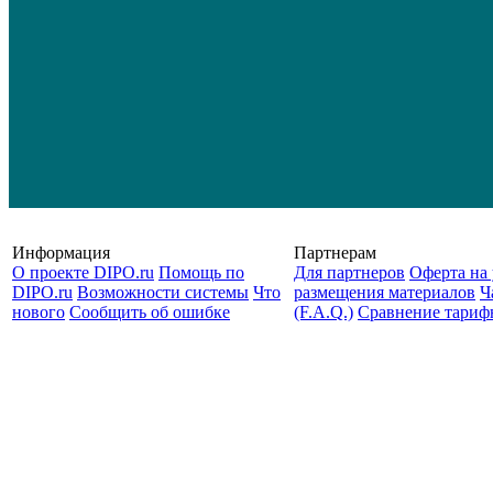
Информация
Партнерам
О проекте DIPO.ru
Помощь по
Для партнеров
Оферта на 
DIPO.ru
Возможности системы
Что
размещения материалов
Ч
нового
Сообщить об ошибке
(F.A.Q.)
Cравнение тариф