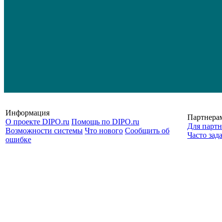
Информация
Партнера
О проекте DIPO.ru
Помощь по DIPO.ru
Для партн
Возможности системы
Что нового
Сообщить об
Часто зад
ошибке