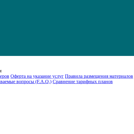
м
еров
Оферта на указание услуг
Правила размещения материалов
аваемые вопросы (F.A.Q.)
Cравнение тарифных планов