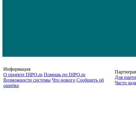
Информация
Партнера
О проекте DIPO.ru
Помощь по DIPO.ru
Для партн
Возможности системы
Что нового
Сообщить об
Часто зад
ошибке