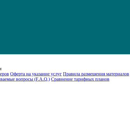
м
еров
Оферта на указание услуг
Правила размещения материалов
аваемые вопросы (F.A.Q.)
Cравнение тарифных планов