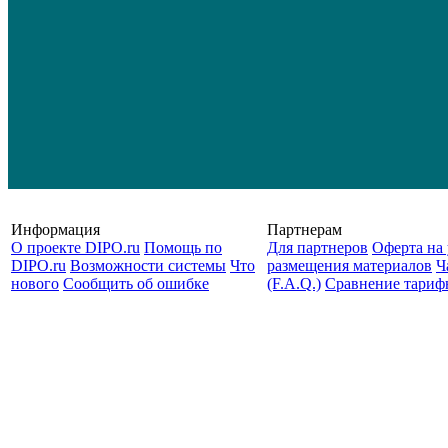
Информация
Партнерам
О проекте DIPO.ru
Помощь по
Для партнеров
Оферта на 
DIPO.ru
Возможности системы
Что
размещения материалов
Ч
нового
Сообщить об ошибке
(F.A.Q.)
Cравнение тариф