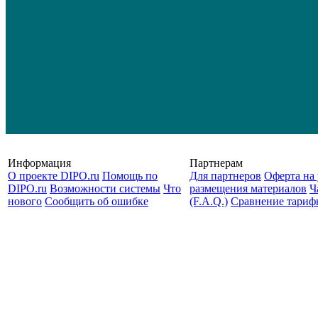
Информация
Партнерам
О проекте DIPO.ru
Помощь по
Для партнеров
Оферта на 
DIPO.ru
Возможности системы
Что
размещения материалов
Ч
нового
Сообщить об ошибке
(F.A.Q.)
Cравнение тариф