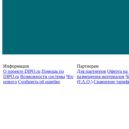
Информация
Партнерам
О проекте DIPO.ru
Помощь по
Для партнеров
Оферта на 
DIPO.ru
Возможности системы
Что
размещения материалов
Ч
нового
Сообщить об ошибке
(F.A.Q.)
Cравнение тариф