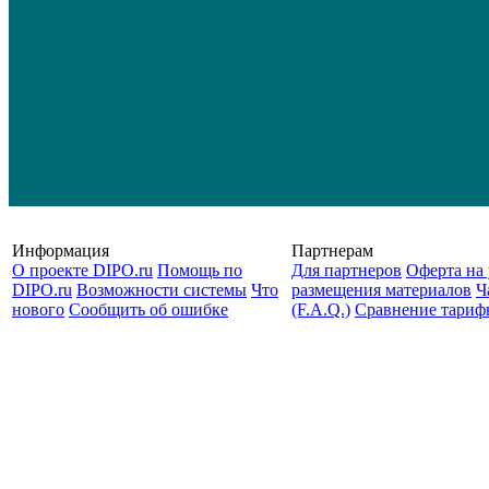
Информация
Партнерам
О проекте DIPO.ru
Помощь по
Для партнеров
Оферта на 
DIPO.ru
Возможности системы
Что
размещения материалов
Ч
нового
Сообщить об ошибке
(F.A.Q.)
Cравнение тариф