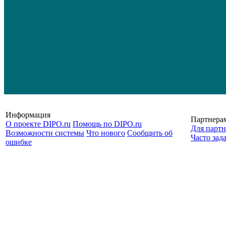
Информация
Партнера
О проекте DIPO.ru
Помощь по DIPO.ru
Для партн
Возможности системы
Что нового
Сообщить об
Часто зад
ошибке