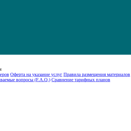
м
еров
Оферта на указание услуг
Правила размещения материалов
аваемые вопросы (F.A.Q.)
Cравнение тарифных планов