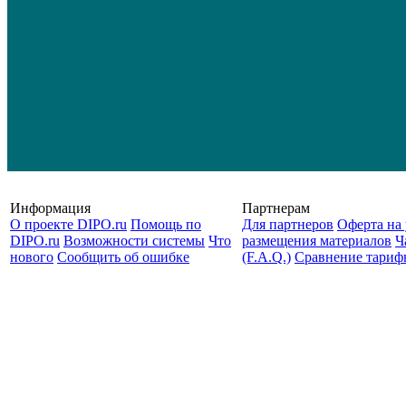
Информация
Партнерам
О проекте DIPO.ru
Помощь по
Для партнеров
Оферта на 
DIPO.ru
Возможности системы
Что
размещения материалов
Ч
нового
Сообщить об ошибке
(F.A.Q.)
Cравнение тариф