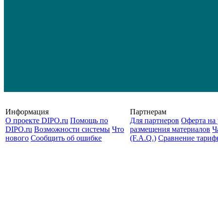
Информация
Партнерам
О проекте DIPO.ru
Помощь по
Для партнеров
Оферта на 
DIPO.ru
Возможности системы
Что
размещения материалов
Ч
нового
Сообщить об ошибке
(F.A.Q.)
Cравнение тариф