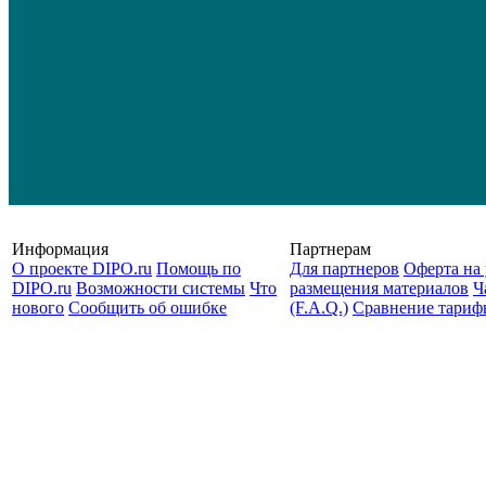
Информация
Партнерам
О проекте DIPO.ru
Помощь по
Для партнеров
Оферта на 
DIPO.ru
Возможности системы
Что
размещения материалов
Ч
нового
Сообщить об ошибке
(F.A.Q.)
Cравнение тариф