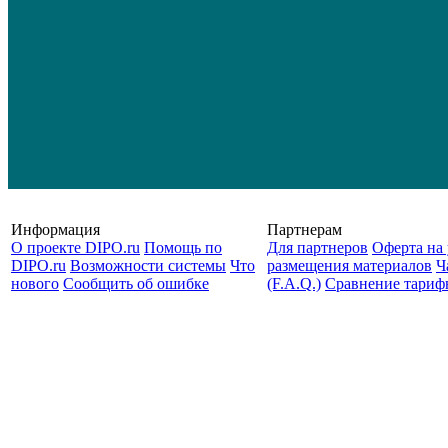
Информация
Партнерам
О проекте DIPO.ru
Помощь по
Для партнеров
Оферта на 
DIPO.ru
Возможности системы
Что
размещения материалов
Ч
нового
Сообщить об ошибке
(F.A.Q.)
Cравнение тариф