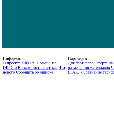
Информация
Партнерам
О проекте DIPO.ru
Помощь по
Для партнеров
Оферта на 
DIPO.ru
Возможности системы
Что
размещения материалов
Ч
нового
Сообщить об ошибке
(F.A.Q.)
Cравнение тариф