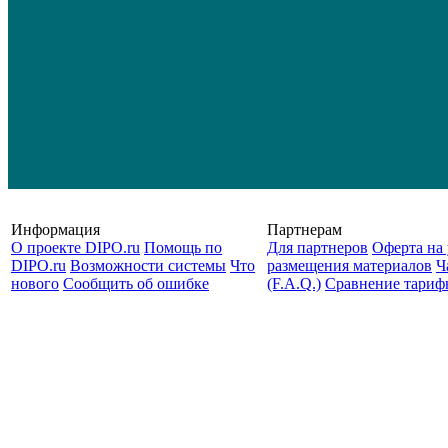
Информация
Партнерам
О проекте DIPO.ru
Помощь по
Для партнеров
Оферта на 
DIPO.ru
Возможности системы
Что
размещения материалов
Ч
нового
Сообщить об ошибке
(F.A.Q.)
Cравнение тариф