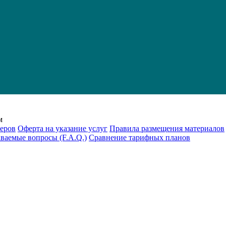
м
еров
Оферта на указание услуг
Правила размещения материалов
аваемые вопросы (F.A.Q.)
Cравнение тарифных планов