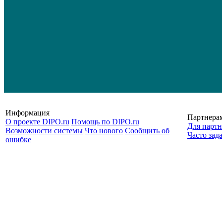
Информация
Партнера
О проекте DIPO.ru
Помощь по DIPO.ru
Для партн
Возможности системы
Что нового
Сообщить об
Часто зад
ошибке