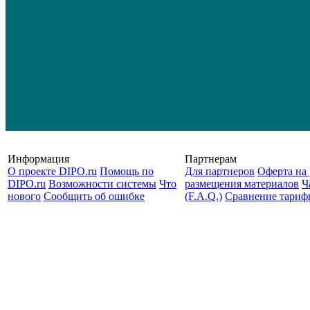
Информация
Партнерам
О проекте DIPO.ru
Помощь по
Для партнеров
Оферта на 
DIPO.ru
Возможности системы
Что
размещения материалов
Ч
нового
Сообщить об ошибке
(F.A.Q.)
Cравнение тариф