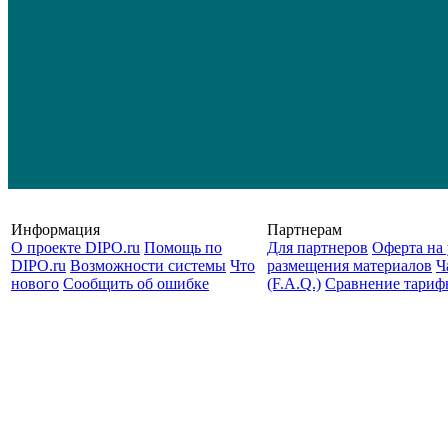
Информация
Партнерам
О проекте DIPO.ru
Помощь по
Для партнеров
Оферта на 
DIPO.ru
Возможности системы
Что
размещения материалов
Ч
нового
Сообщить об ошибке
(F.A.Q.)
Cравнение тариф