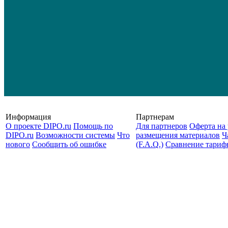
Информация
Партнерам
О проекте DIPO.ru
Помощь по
Для партнеров
Оферта на 
DIPO.ru
Возможности системы
Что
размещения материалов
Ч
нового
Сообщить об ошибке
(F.A.Q.)
Cравнение тариф